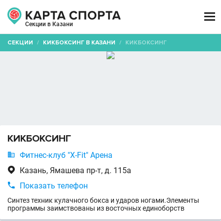

Секции в Казани
СЕКЦИИ
/
КИКБОКСИНГ В КАЗАНИ
/
КИКБОКСИНГ
КИКБОКСИНГ

Фитнес-клуб "X-Fit" Арена

Казань, Ямашева пр-т, д. 115а

Показать телефон
Синтез техник кулачного бокса и ударов ногами.Элементы
программы заимствованы из восточных единоборств