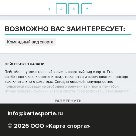
1
2
3

ВОЗМОЖНО ВАС ЗАИНТЕРЕСУЕТ:
Командный вид спорта
ПЕЙНТБОЛ В КАЗАНИ
Пейнтбол – увлекательный и очень азартный вид спорта. Его
особенность заключается в том, что занятия и соревнования проходят
исключительно в командах. Сегодня высокой популярностью
пользуется проведение свободного времени за игрой в пейнтбол.
Чтобы показать высокий класс в спорте, профессионалы рекомендуют
посещать курсы пейнтбола.
РАЗВЕРНУТЬ
УЧРЕЖДЕНИЯ (ШКОЛЫ, КЛУБЫ) В РАЗДЕЛЕ ПЕЙНТБОЛ В КАЗАНИ
info@kartasporta.ru
Список пейнтбольных организаций, секций, спортшкол, клубов
отображён в полном объёме в данном каталоге спортивных
© 2026 ООО «Карта спорта»
организаций в Казани
Благодаря сайту Карта Спорта вы можете выбрать под свои