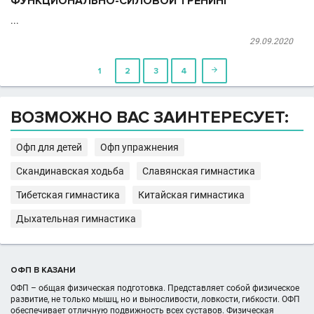
ФУНКЦИОНАЛЬНО-СИЛОВОЙ ТРЕНИНГ
...
29.09.2020
1
2
3
4

ВОЗМОЖНО ВАС ЗАИНТЕРЕСУЕТ:
Офп для детей
Офп упражнения
Скандинавская ходьба
Славянская гимнастика
Тибетская гимнастика
Китайская гимнастика
Дыхательная гимнастика
ОФП В КАЗАНИ
ОФП – общая физическая подготовка. Представляет собой физическое
развитие, не только мышц, но и выносливости, ловкости, гибкости. ОФП
обеспечивает отличную подвижность всех суставов. Физическая