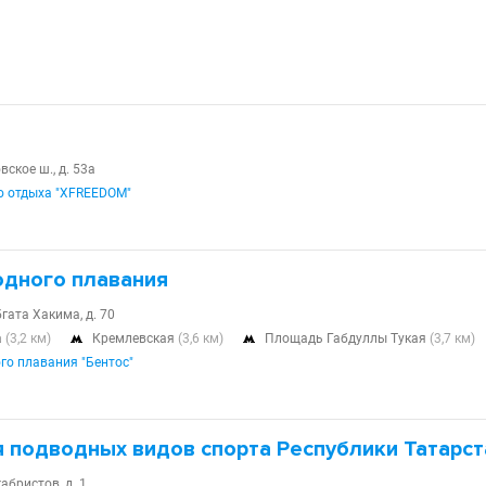
вское ш., д. 53а
о отдыха "XFREEDOM"
одного плавания
бгата Хакима, д. 70
а
(3,2 км)
Кремлевская
(3,6 км)
Площадь Габдуллы Тукая
(3,7 км)


го плавания "Бентос"
 подводных видов спорта Республики Татарст
абристов, д. 1