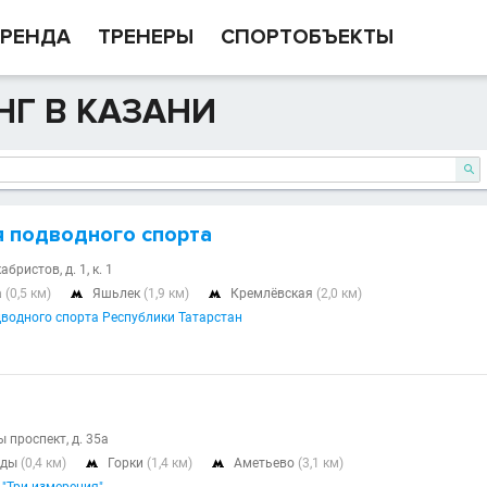
РЕНДА
ТРЕНЕРЫ
СПОРТОБЪЕКТЫ
Г В КАЗАНИ

 подводного спорта
абристов, д. 1, к. 1
а
(0,5 км)
Яшьлек
(1,9 км)
Кремлёвская
(2,0 км)


водного спорта Республики Татарстан
 проспект, д. 35а
еды
(0,4 км)
Горки
(1,4 км)
Аметьево
(3,1 км)

