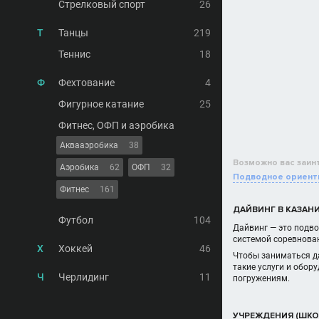
Стрелковый спорт
26
Т
Танцы
219
Теннис
18
Ф
Фехтование
4
Фигурное катание
25
Фитнес, ОФП и аэробика
Аквааэробика
38
Возможно вас заин
Аэробика
62
ОФП
32
Подводное ориент
Фитнес
161
ДАЙВИНГ В КАЗАН
Футбол
104
Дайвинг — это подво
системой соревнова
Х
Хоккей
46
Чтобы заниматься д
такие услуги и обор
Ч
Черлидинг
11
погружениям.
УЧРЕЖДЕНИЯ (ШКО