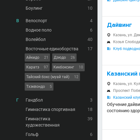
Дайвинг-центр

Боулинг
10
В
Велоспорт
4
Дайвинг
Водное поло
6
Казань, ул. Дек

Волейбол
40
Козья Слобод

Восточные единоборства
17
Клуб подводног

Айкидо
21
Дзюдо
26
Каратэ
97
Кикбоксинг
10
Казанский
Тайский бокс (муай тай)
12
Казань, ул. Кул

Тхэквондо
5
Проспект Поб

Казанский клу

Г
Гандбол
3
Обучение дайви
Гимнастика спортивная
18
состоянию здо
Гимнастика
39
художественная
Гольф
6