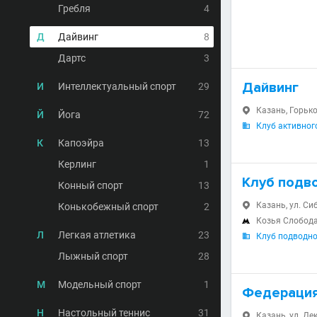
Гребля
4
Д
Дайвинг
8
Дартс
3
Дайвинг
И
Интеллектуальный спорт
29
Казань, Горько

Й
Йога
72
Клуб активног

К
Капоэйра
13
Керлинг
1
Клуб подв
Конный спорт
13
Казань, ул. Си
Конькобежный спорт
2

Козья Слобод

Л
Легкая атлетика
23
Клуб подводно

Лыжный спорт
28
М
Модельный спорт
1
Федерация
Н
Настольный теннис
31
Казань, ул. Дек
