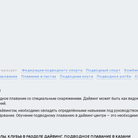
тересует:
Федерация подводного спорта
Подводный спорт
Комбин
ирование
Плавание в ластах
Подводная охота
Подводное регби
С
И
дное плавание со специальным снаряжением. Дайвинг может быть как видом 
ний.
айвингом, необходимо овладеть определёнными навыками под руководство
удование. Обучение подводному плаванию в дайвинг-центре — это необходим
ЛЫ, КЛУБЫ) В РАЗДЕЛЕ ДАЙВИНГ, ПОДВОДНОЕ ПЛАВАНИЕ В КАЗАНИ