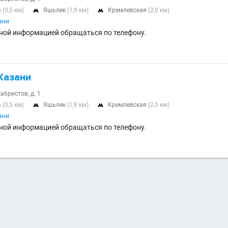
а
(0,5 км)
Яшьлек
(1,9 км)
Кремлевская
(2,0 км)


ани
ной информацией обращаться по телефону.
Казани
абристов, д. 1
а
(0,5 км)
Яшьлек
(1,9 км)
Кремлевская
(2,0 км)


ани
ной информацией обращаться по телефону.