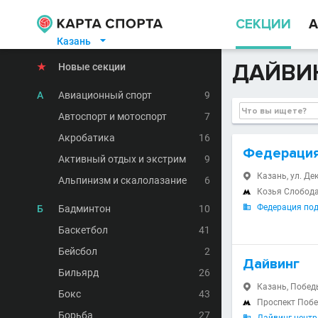
СЕКЦИИ
А
Казань

ДАЙВИН
★
Новые секции
А
Авиационный спорт
9
Автоспорт и мотоспорт
7
Акробатика
16
Федерация
Активный отдых и экстрим
9
Казань, ул. Дек

Альпинизм и скалолазание
6
Козья Слобод

Федерация под
Б
Бадминтон
10

Баскетбол
41
Бейсбол
2
Дайвинг
Бильярд
26
Казань, Победы

Бокс
43
Проспект Поб

Борьба
27