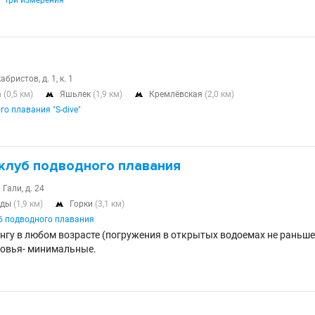
 "Три измерения"
абристов, д. 1, к. 1
а
(0,5 км)
Яшьлек
(1,9 км)
Кремлёвская
(2,0 км)


о плавания "S-dive"
 клуб подводного плавания
 Гали, д. 24
еды
(1,9 км)
Горки
(3,1 км)

б подводного плавания
нгу в любом возрасте (погружения в открытых водоемах не раньше 
ровья- минимальные.