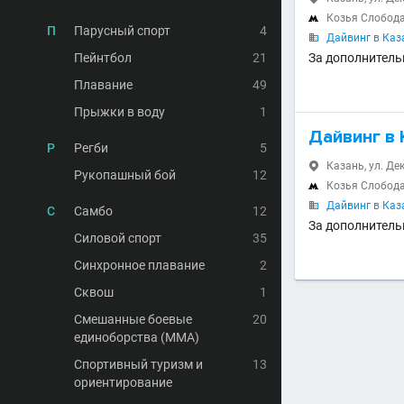
Козья Слобод

П
Парусный спорт
4
Дайвинг в Каз

Пейнтбол
21
За дополнитель
Плавание
49
Прыжки в воду
1
Дайвинг в 
Р
Регби
5
Казань, ул. Дек

Рукопашный бой
12
Козья Слобод

Дайвинг в Каз

С
Самбо
12
За дополнитель
Силовой спорт
35
Синхронное плавание
2
Сквош
1
Смешанные боевые
20
единоборства (MMA)
Спортивный туризм и
13
ориентирование